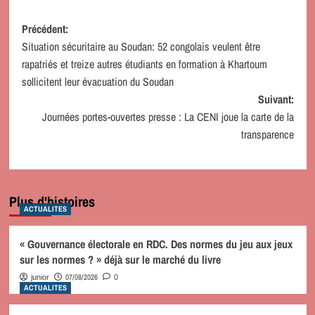
Navigation
Précédent:
Situation sécuritaire au Soudan: 52 congolais veulent être
d’article
rapatriés et treize autres étudiants en formation à Khartoum
sollicitent leur évacuation du Soudan
Suivant:
Journées portes-ouvertes presse : La CENI joue la carte de la
transparence
Plus d'histoires
ACTUALITES
« Gouvernance électorale en RDC. Des normes du jeu aux jeux
sur les normes ? » déjà sur le marché du livre
07/08/2026
junior
0
ACTUALITES