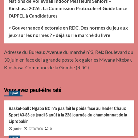
Nations de Volleyball Indoor Messieurs Seniors –
Kinshasa 2026 : La Commission Protocole et Guide lance
l’APPEL à Candidatures
« Gouvernance électorale en RDC. Des normes du jeu aux
jeux sur les normes ? » déjà sur le marché du livre
Adresse du Bureau: Avenue du marché n°3, Réf.: Boulevard du
30 juin en face de la grande poste (ex galeries Mwana Nteba),
Kinshasa, Commune de la Gombe (RDC)
Vous avez peut-être raté
Sport
Basket-ball : Ngaba BC n’a pas fait le poids face au leader Chaux
Sport 43-85 ce jeudi 6 août à la 22è journée du championnat de la
Liprobakin
07/08/2026
junior
0
Sport