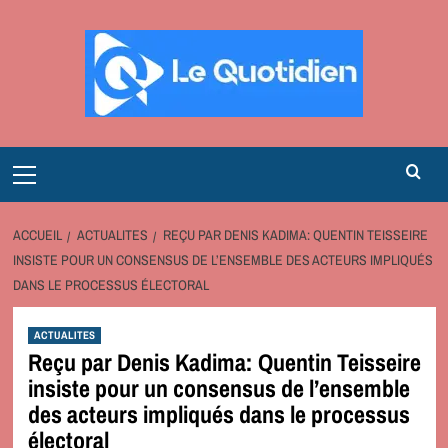
Aller
au
contenu
Primary
Menu
ACCUEIL
ACTUALITES
REÇU PAR DENIS KADIMA: QUENTIN TEISSEIRE
INSISTE POUR UN CONSENSUS DE L’ENSEMBLE DES ACTEURS IMPLIQUÉS
DANS LE PROCESSUS ÉLECTORAL
ACTUALITES
Reçu par Denis Kadima: Quentin Teisseire
insiste pour un consensus de l’ensemble
des acteurs impliqués dans le processus
électoral