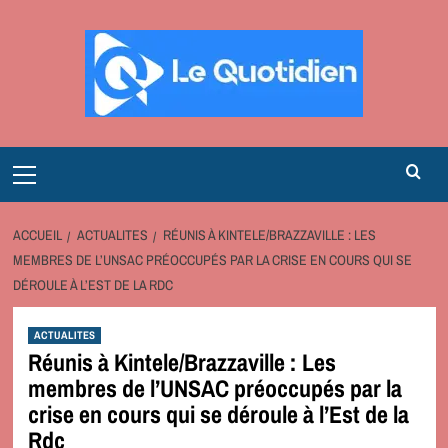
Aller
au
contenu
Primary
Menu
ACCUEIL
ACTUALITES
RÉUNIS À KINTELE/BRAZZAVILLE : LES
MEMBRES DE L’UNSAC PRÉOCCUPÉS PAR LA CRISE EN COURS QUI SE
DÉROULE À L’EST DE LA RDC
ACTUALITES
Réunis à Kintele/Brazzaville : Les
membres de l’UNSAC préoccupés par la
crise en cours qui se déroule à l’Est de la
Rdc