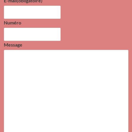
E-mail
(obligatoire)
Numéro
Message