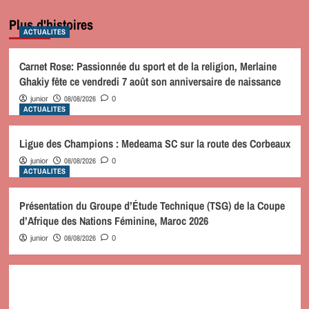
Plus d'histoires
ACTUALITES
Carnet Rose: Passionnée du sport et de la religion, Merlaine
Ghakiy fête ce vendredi 7 août son anniversaire de naissance
08/08/2026
junior
0
ACTUALITES
Ligue des Champions : Medeama SC sur la route des Corbeaux
08/08/2026
junior
0
ACTUALITES
Présentation du Groupe d’Étude Technique (TSG) de la Coupe
d’Afrique des Nations Féminine, Maroc 2026
08/08/2026
junior
0