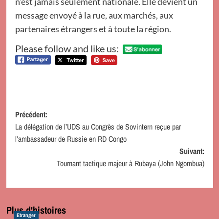
n’est jamais seulement nationale. Elle devient un
message envoyé à la rue, aux marchés, aux
partenaires étrangers et à toute la région.
Please follow and like us:
Navigation
Précédent:
La délégation de l’UDS au Congrès de Sovintern reçue par
d’article
l’ambassadeur de Russie en RD Congo
Suivant:
Tournant tactique majeur à Rubaya (John Ngombua)
Plus d'histoires
Etranger