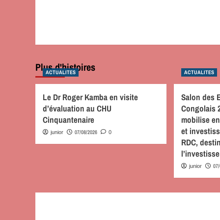
Plus d'histoires
ACTUALITES
ACTUALITES
Le Dr Roger Kamba en visite
Salon des 
d’évaluation au CHU
Congolais 
Cinquantenaire
mobilise en
et investis
07/08/2026
junior
0
RDC, desti
l’investiss
07
junior