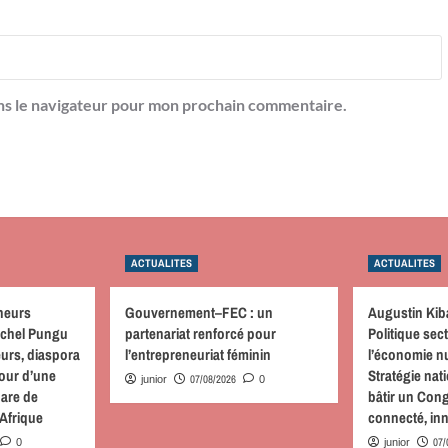
ns le navigateur pour mon prochain commentaire.
ACTUALITES
ACTUALITES
neurs
Gouvernement–FEC : un
Augustin Kib
achel Pungu
partenariat renforcé pour
Politique sect
urs, diaspora
l’entrepreneuriat féminin
l’économie nu
tour d’une
Stratégie nati
07/08/2026
junior
0
hare de
bâtir un Cong
 Afrique
connecté, inn
07/
0
junior