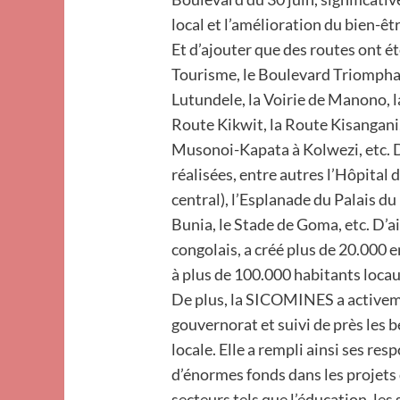
local et l’amélioration du bien-êt
Et d’ajouter que des routes ont ét
Tourisme, le Boulevard Triompha
Lutundele, la Voirie de Manono, l
Route Kikwit, la Route Kisangani
Musonoi-Kapata à Kolwezi, etc. D
réalisées, entre autres l’Hôpital
central), l’Esplanade du Palais du
Bunia, le Stade de Goma, etc. D’ai
congolais, a créé plus de 20.000 
à plus de 100.000 habitants locau
De plus, la SICOMINES a activem
gouvernorat et suivi de près les 
locale. Elle a rempli ainsi ses res
d’énormes fonds dans les projets
secteurs tels que l’éducation, les 