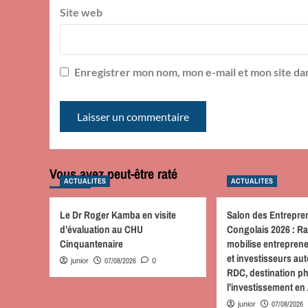
Site web
Enregistrer mon nom, mon e-mail et mon site da
Vous avez peut-être raté
ACTUALITES
ACTUALITES
Le Dr Roger Kamba en visite
Salon des Entrepre
d’évaluation au CHU
Congolais 2026 : R
Cinquantenaire
mobilise entreprene
et investisseurs au
07/08/2026
junior
0
RDC, destination p
l’investissement en
07/08/2026
junior