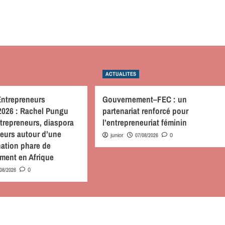
ACTUALITES
Entrepreneurs
Gouvernement–FEC : un
2026 : Rachel Pungu
partenariat renforcé pour
trepreneurs, diaspora
l’entrepreneuriat féminin
seurs autour d’une
07/08/2026
junior
0
nation phare de
ement en Afrique
/08/2026
0