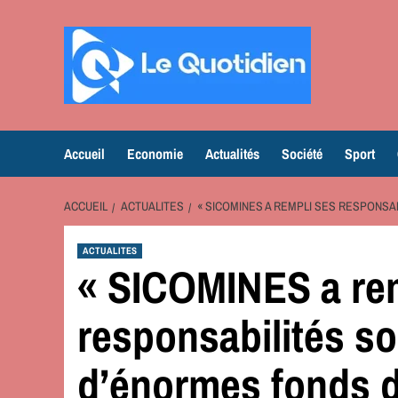
Aller
au
contenu
Accueil
Economie
Actualités
Société
Sport
ACCUEIL
ACTUALITES
« SICOMINES A REMPLI SES RESPONSA
ACTUALITES
« SICOMINES a re
responsabilités so
d’énormes fonds d