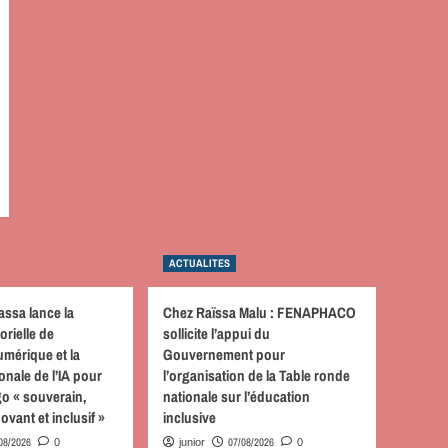
ACTUALITES
assa lance la
Chez Raïssa Malu : FENAPHACO
orielle de
sollicite l’appui du
mérique et la
Gouvernement pour
onale de l’IA pour
l’organisation de la Table ronde
o « souverain,
nationale sur l’éducation
ovant et inclusif »
inclusive
08/2026
07/08/2026
0
junior
0