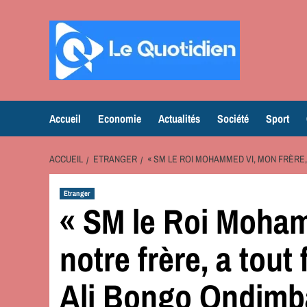
Aller
au
contenu
Accueil
Economie
Actualités
Société
Sport
ACCUEIL
ETRANGER
« SM LE ROI MOHAMMED VI, MON FRÈRE, 
Etranger
« SM le Roi Moham
notre frère, a tout
Ali Bongo Ondimb