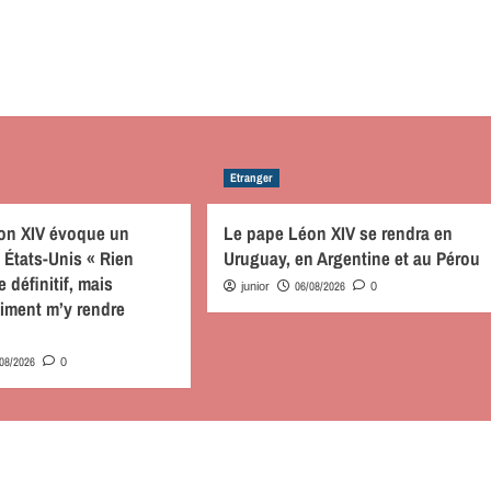
Etranger
on XIV évoque un
Le pape Léon XIV se rendra en
 États-Unis « Rien
Uruguay, en Argentine et au Pérou
 définitif, mais
06/08/2026
junior
0
aiment m’y rendre
/08/2026
0