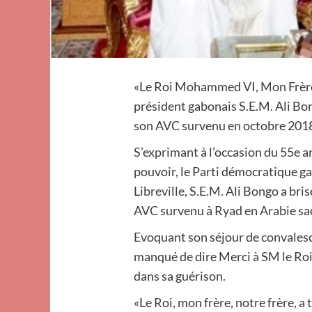
«Le Roi Mohammed VI, Mon Frère, 
président gabonais S.E.M. Ali Bon
son AVC survenu en octobre 201
S’exprimant à l’occasion du 55e an
pouvoir, le Parti démocratique ga
Libreville, S.E.M. Ali Bongo a brisé
AVC survenu à Ryad en Arabie sa
Evoquant son séjour de convales
manqué de dire Merci à SM le Ro
dans sa guérison.
«Le Roi, mon frère, notre frère, a t