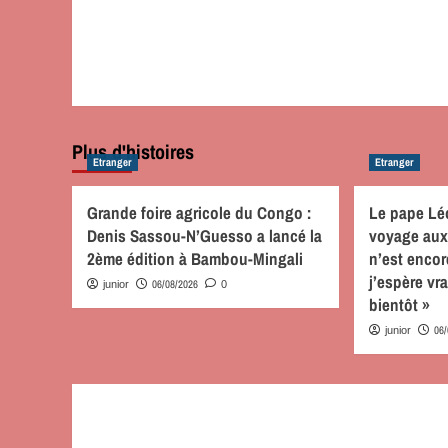
Plus d'histoires
Etranger
Etranger
Grande foire agricole du Congo :
Le pape Lé
Denis Sassou-N’Guesso a lancé la
voyage aux
2ème édition à Bambou-Mingali
n’est encore
j’espère vr
06/08/2026
junior
0
bientôt »
06
junior