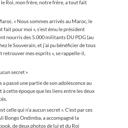
Roi, mon frère, notre frère, a tout fait
e Maroc. « Nous sommes arrivés au Maroc, le
t fait pour moi », s’est ému le président
ent nourris des 5.000 militants DU PDG (au
hez le Souverain, et j’ai pu bénéficier de tous
t retrouver mes esprits », se rappelle-il,
aucun secret »
s a passé une partie de son adolescence au
st à cette époque que les liens entre les deux
cés.
est celle qui n’a aucun secret ». C’est par ces
 Ali Bongo Ondimba, a accompagné la
ook, de deux photos de lui et du Roi