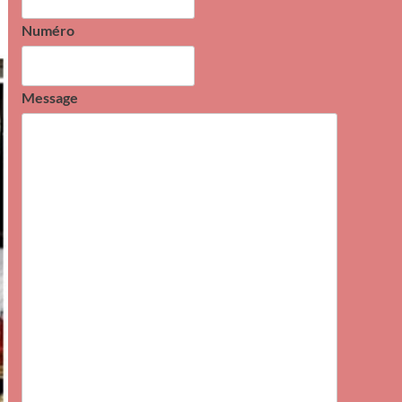
Numéro
Message