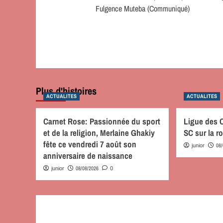
Fulgence Muteba (Communiqué)
Plus d'histoires
ACTUALITES
ACTUALITES
Carnet Rose: Passionnée du sport
Ligue des
et de la religion, Merlaine Ghakiy
SC sur la 
fête ce vendredi 7 août son
08
junior
anniversaire de naissance
08/08/2026
junior
0