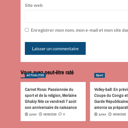
Site web
Enregistrer mon nom, mon e-mail et mon site da
Vous avez peut-être raté
ACTUALITES
Sport
Carnet Rose: Passionnée du
Volley-ball: En prévi
sport et de la religion, Merlaine
Coupe du Congo et 
Ghakiy fête ce vendredi 7 août
Garde Républicaine
son anniversaire de naissance
amorce sa prépara
08/08/2026
08/08/2026
junior
0
junior