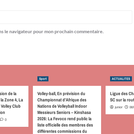
ns le navigateur pour mon prochain commentaire.
Sport
ACTUALITES
sion de la
Volley-ball, En prévision du
Ligue des C
la Zone 4, La
Championnat d’Afrique des
SC sur la ro
 Volley Club
Nations de Volleyball Indoor
08/
junior
tion
Messieurs Seniors – Kinshasa
2026: La Fevoco rend public la
0
liste officielle des membres des
différentes commissions du