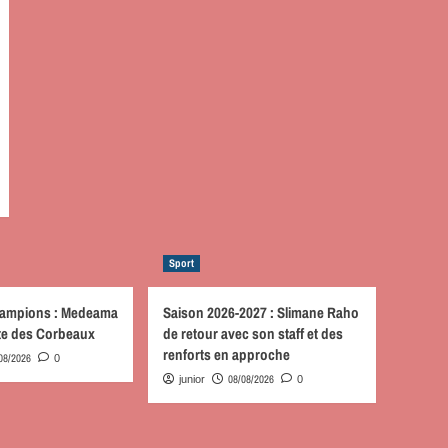
Sport
hampions : Medeama
Saison 2026-2027 : Slimane Raho
ute des Corbeaux
de retour avec son staff et des
renforts en approche
08/2026
0
08/08/2026
junior
0