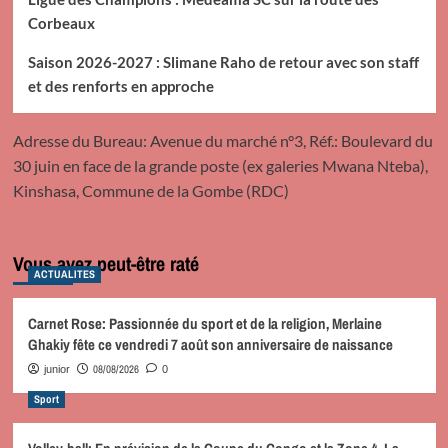
Corbeaux
Saison 2026-2027 : Slimane Raho de retour avec son staff
et des renforts en approche
Adresse du Bureau: Avenue du marché n°3, Réf.: Boulevard du
30 juin en face de la grande poste (ex galeries Mwana Nteba),
Kinshasa, Commune de la Gombe (RDC)
Vous avez peut-être raté
ACTUALITES
Carnet Rose: Passionnée du sport et de la religion, Merlaine
Ghakiy fête ce vendredi 7 août son anniversaire de naissance
08/08/2026
junior
0
Sport