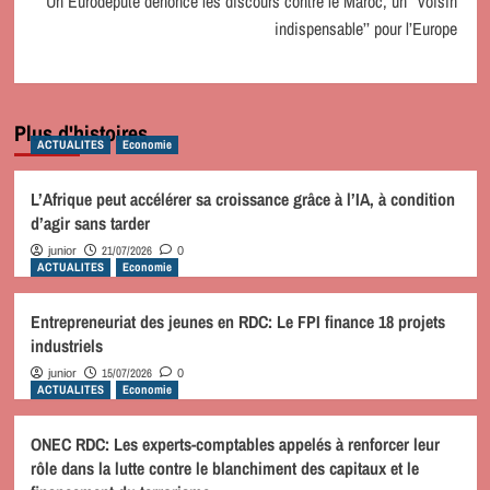
Un Eurodéputé dénonce les discours contre le Maroc, un ‘’voisin
indispensable’’ pour l’Europe
Plus d'histoires
ACTUALITES
Economie
L’Afrique peut accélérer sa croissance grâce à l’IA, à condition
d’agir sans tarder
21/07/2026
junior
0
ACTUALITES
Economie
Entrepreneuriat des jeunes en RDC: Le FPI finance 18 projets
industriels
15/07/2026
junior
0
ACTUALITES
Economie
ONEC RDC: Les experts-comptables appelés à renforcer leur
rôle dans la lutte contre le blanchiment des capitaux et le