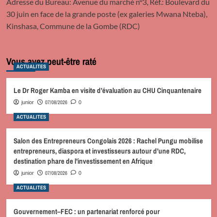
Adresse du Bureau: Avenue du marché n°3, Réf.: Boulevard du
30 juin en face de la grande poste (ex galeries Mwana Nteba),
Kinshasa, Commune de la Gombe (RDC)
Vous avez peut-être raté
ACTUALITES
Le Dr Roger Kamba en visite d’évaluation au CHU Cinquantenaire
07/08/2026
junior
0
ACTUALITES
Salon des Entrepreneurs Congolais 2026 : Rachel Pungu mobilise
entrepreneurs, diaspora et investisseurs autour d’une RDC,
destination phare de l’investissement en Afrique
07/08/2026
junior
0
ACTUALITES
Gouvernement–FEC : un partenariat renforcé pour