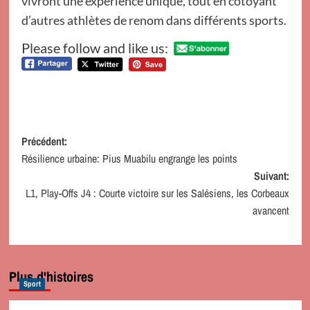
vivront une expérience unique, tout en côtoyant
d’autres athlètes de renom dans différents sports.
Please follow and like us:
Navigation
Précédent:
Résilience urbaine: Pius Muabilu engrange les points
d’article
Suivant:
L1, Play-Offs J4 : Courte victoire sur les Salésiens, les Corbeaux
avancent
Plus d'histoires
Sport