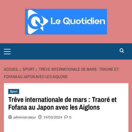
Aller
au
contenu
Primary
Menu
ACCUEIL
SPORT
TRÊVE INTERNATIONALE DE MARS : TRAORÉ ET
FOFANA AU JAPON AVEC LES AIGLONS
Sport
Trêve internationale de mars : Traoré et
Fofana au Japon avec les Aiglons
administrateur
19/03/2024
0