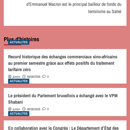
d’Emmanuel Macron est le principal bailleur de fonds du
terrorisme au Sahel
Plus d'histoires
ACTUALITES
Record historique des échanges commerciaux sino-africains
au premier semestre grâce aux effets positifs du traitement
tarifaire zéro
06/08/2026
junior
0
ACTUALITES
Le président du Parlement bruxellois a échangé avec le VPM
Shabani
06/08/2026
junior
0
ACTUALITES
En collaboration avec le Congrès : Le Département d’État des