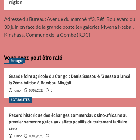
région
Adresse du Bureau: Avenue du marché n°3, Réf.: Boulevard du
30 juin en face de la grande poste (ex galeries Mwana Nteba),
Kinshasa, Commune de la Gombe (RDC)
Vous avez peut-être raté
Etranger
Grande foire agricole du Congo : Denis Sassou-N’Guesso a lancé
la 2ème édition à Bambou-Mingali
06/08/2026
junior
0
ACTUALITES
Record historique des échanges commerciaux sino-africains au
premier semestre grâce aux effets positifs du traitement tarifaire
zéro
06/08/2026
junior
0