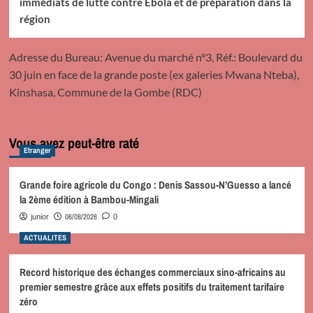
immédiats de lutte contre Ebola et de préparation dans la
région
Adresse du Bureau: Avenue du marché n°3, Réf.: Boulevard du
30 juin en face de la grande poste (ex galeries Mwana Nteba),
Kinshasa, Commune de la Gombe (RDC)
Vous avez peut-être raté
Etranger
Grande foire agricole du Congo : Denis Sassou-N’Guesso a lancé
la 2ème édition à Bambou-Mingali
06/08/2026
junior
0
ACTUALITES
Record historique des échanges commerciaux sino-africains au
premier semestre grâce aux effets positifs du traitement tarifaire
zéro