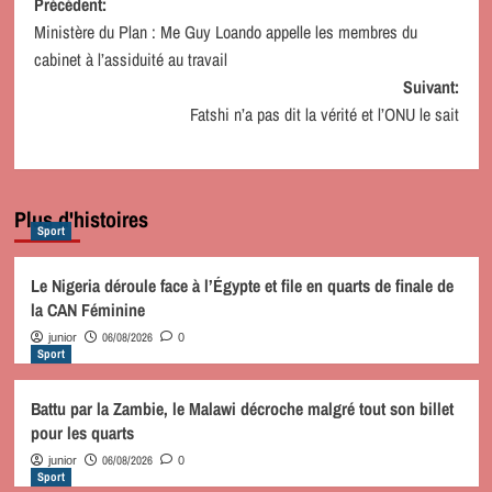
Navigation
Précédent:
Ministère du Plan : Me Guy Loando appelle les membres du
d’article
cabinet à l’assiduité au travail
Suivant:
Fatshi n’a pas dit la vérité et l’ONU le sait
Plus d'histoires
Sport
Le Nigeria déroule face à l’Égypte et file en quarts de finale de
la CAN Féminine
06/08/2026
junior
0
Sport
Battu par la Zambie, le Malawi décroche malgré tout son billet
pour les quarts
06/08/2026
junior
0
Sport