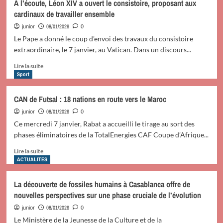
À l’écoute, Léon XIV a ouvert le consistoire, proposant aux
du
Sud-
cardinaux de travailler ensemble
couple
Kivu
Maduro
:
08/01/2026
junior
0
par
Les
Le Pape a donné le coup d'envoi des travaux du consistoire
les
acteurs
extraordinaire, le 7 janvier, au Vatican. Dans un discours...
Etats-
sociaux
Uni
dénoncent
En
Lire la suite
l’exploitation
savoir
Sport
des
plus
enfants
sur
CAN de Futsal : 18 nations en route vers le Maroc
dans
À
les
l’écoute,
08/01/2026
junior
0
mines
Léon
Ce mercredi 7 janvier, Rabat a accueilli le tirage au sort des
de
XIV
phases éliminatoires de la TotalEnergies CAF Coupe d’Afrique...
Mwenga
a
ouvert
En
Lire la suite
le
savoir
ACTUALITES
consistoire,
plus
proposant
sur
La découverte de fossiles humains à Casablanca offre de
aux
CAN
nouvelles perspectives sur une phase cruciale de l’évolution
cardinaux
de
de
Futsal
08/01/2026
junior
0
travailler
:
Le Ministère de la Jeunesse de la Culture et de la