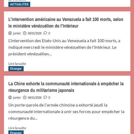
savoir
ACTUALITES
plus
sur
L’intervention américaine au Venezuela a fait 100 morts, selon
Léon
le ministère vénézuélien de l’Intérieur
XIV
souligne
08/01/2026
junior
0
la
L'intervention des Etats-Unis au Venezuela a fait 100 morts, a
responsabilité
indiqué mercredi le ministère vénézuélien de l'Intérieur. Le
des
président vénézuélien...
cardinaux
au
En
Lire la suite
service
savoir
Etranger
du
plus
Successeur
sur
La Chine exhorte la communauté internationale à empêcher la
de
L’intervention
résurgence du militarisme japonais
Pierre
américaine
au
08/01/2026
junior
0
Venezuela
Un porte-parole de l'armée chinoise a exhorté jeudi la
a
communauté internationale à unir ses forces pour empêcher la
fait
résurgence du...
100
morts,
En
Lire la suite
selon
savoir
Etranger