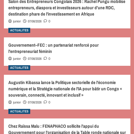
Salon des Entrepreneurs Congolais 2026 : Rachel Pungu mobilise
entrepreneurs, diaspora et investisseurs autour d’une RDC,
destination phare de l’investissement en Afrique
07/08/2026
junior
0
ACTUALITES
Gouvernement–FEC : un partenariat renforcé pour
l’entrepreneuriat féminin
07/08/2026
junior
0
ACTUALITES
Augustin Kibassa lance la Politique sectorielle de l’économie
numérique et la Stratégie nationale de l’IA pour bâtir un Congo «
souverain, connecté, innovant et inclusif »
07/08/2026
junior
0
ACTUALITES
Chez Raïssa Malu : FENAPHACO sollicite l’appui du
Gouvernement pour l’organisation de la Table ronde nationale sur