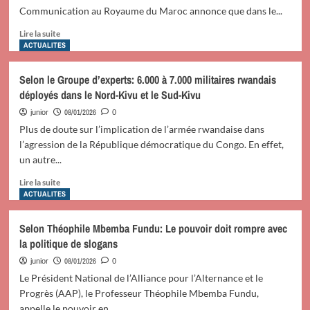
ensemble
18
Communication au Royaume du Maroc annonce que dans le...
nations
en
En
Lire la suite
route
savoir
ACTUALITES
vers
plus
le
sur
Selon le Groupe d’experts: 6.000 à 7.000 militaires rwandais
Maroc
La
déployés dans le Nord-Kivu et le Sud-Kivu
découverte
de
08/01/2026
junior
0
fossiles
Plus de doute sur l’implication de l’armée rwandaise dans
humains
l’agression de la République démocratique du Congo. En effet,
à
un autre...
Casablanca
offre
En
Lire la suite
de
savoir
ACTUALITES
nouvelles
plus
perspectives
sur
Selon Théophile Mbemba Fundu: Le pouvoir doit rompre avec
sur
Selon
la politique de slogans
une
le
phase
Groupe
08/01/2026
junior
0
cruciale
d’experts:
Le Président National de l’Alliance pour l’Alternance et le
de
6.000
Progrès (AAP), le Professeur Théophile Mbemba Fundu,
l’évolution
à
appelle le pouvoir en...