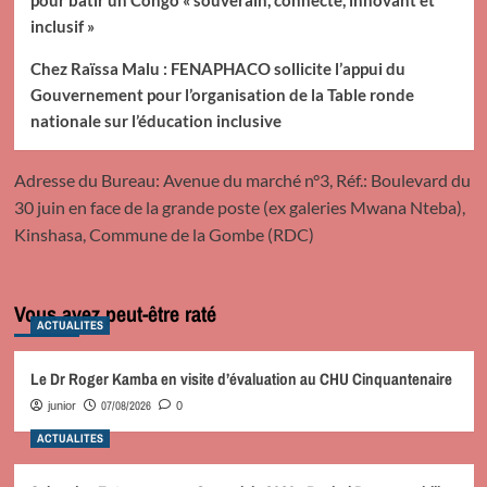
pour bâtir un Congo « souverain, connecté, innovant et
inclusif »
Chez Raïssa Malu : FENAPHACO sollicite l’appui du
Gouvernement pour l’organisation de la Table ronde
nationale sur l’éducation inclusive
Adresse du Bureau: Avenue du marché n°3, Réf.: Boulevard du
30 juin en face de la grande poste (ex galeries Mwana Nteba),
Kinshasa, Commune de la Gombe (RDC)
Vous avez peut-être raté
ACTUALITES
Le Dr Roger Kamba en visite d’évaluation au CHU Cinquantenaire
07/08/2026
junior
0
ACTUALITES