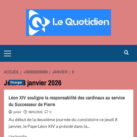
Aller
au
contenu
Primary
Menu
ACCUEIL
+000000000006
JANVIER
8
Jour :
8 janvier 2026
Etranger
Léon XIV souligne la responsabilité des cardinaux au service
du Successeur de Pierre
08/01/2026
junior
0
Au début de la deuxième journée du consistoire ce jeudi 8
janvier, le Pape Léon XIV a présidé dans la...
En
Lire la suite