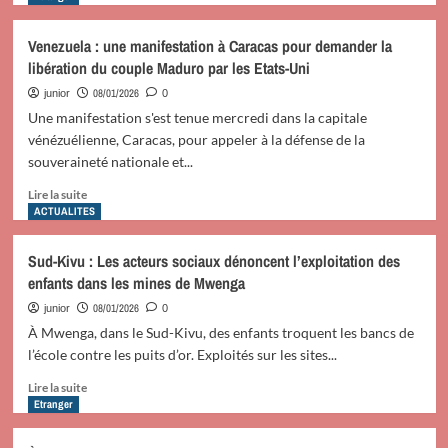
le
plus
ministère
sur
Venezuela : une manifestation à Caracas pour demander la
vénézuélien
La
libération du couple Maduro par les Etats-Uni
de
Chine
l’Intérieur
exhorte
08/01/2026
junior
0
la
Une manifestation s'est tenue mercredi dans la capitale
communauté
vénézuélienne, Caracas, pour appeler à la défense de la
internationale
souveraineté nationale et...
à
empêcher
En
Lire la suite
la
savoir
ACTUALITES
résurgence
plus
du
sur
Sud-Kivu : Les acteurs sociaux dénoncent l’exploitation des
militarisme
Venezuela
enfants dans les mines de Mwenga
japonais
:
une
08/01/2026
junior
0
manifestation
À Mwenga, dans le Sud-Kivu, des enfants troquent les bancs de
à
l’école contre les puits d’or. Exploités sur les sites...
Caracas
pour
En
Lire la suite
demander
savoir
Etranger
la
plus
libération
sur