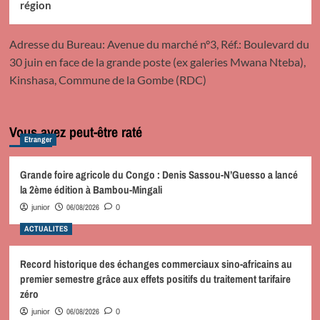
région
Adresse du Bureau: Avenue du marché n°3, Réf.: Boulevard du
30 juin en face de la grande poste (ex galeries Mwana Nteba),
Kinshasa, Commune de la Gombe (RDC)
Vous avez peut-être raté
Etranger
Grande foire agricole du Congo : Denis Sassou-N’Guesso a lancé
la 2ème édition à Bambou-Mingali
06/08/2026
junior
0
ACTUALITES
Record historique des échanges commerciaux sino-africains au
premier semestre grâce aux effets positifs du traitement tarifaire
zéro
06/08/2026
junior
0