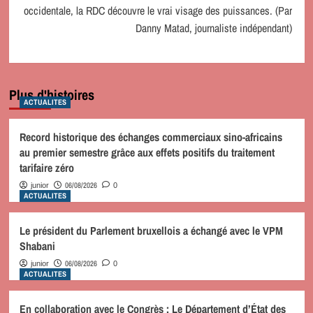
occidentale, la RDC découvre le vrai visage des puissances. (Par
Danny Matad, journaliste indépendant)
Plus d'histoires
ACTUALITES
Record historique des échanges commerciaux sino-africains
au premier semestre grâce aux effets positifs du traitement
tarifaire zéro
06/08/2026
junior
0
ACTUALITES
Le président du Parlement bruxellois a échangé avec le VPM
Shabani
06/08/2026
junior
0
ACTUALITES
En collaboration avec le Congrès : Le Département d’État des