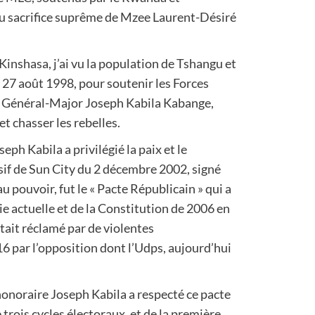
 au sacrifice suprême de Mzee Laurent-Désiré
inshasa, j’ai vu la population de Tshangu et
t 27 août 1998, pour soutenir les Forces
le Général-Major Joseph Kabila Kabange,
t chasser les rebelles.
eph Kabila a privilégié la paix et le
usif de Sun City du 2 décembre 2002, signé
u pouvoir, fut le « Pacte Républicain » qui a
e actuelle et de la Constitution de 2006 en
était réclamé par de violentes
 par l’opposition dont l’Udps, aujourd’hui
onoraire Joseph Kabila a respecté ce pacte
 trois cycles électoraux, et de la première