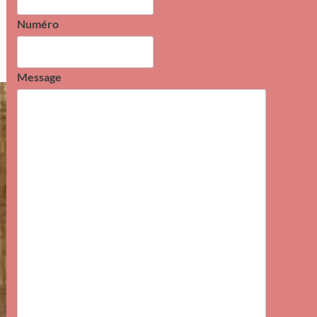
Numéro
Message