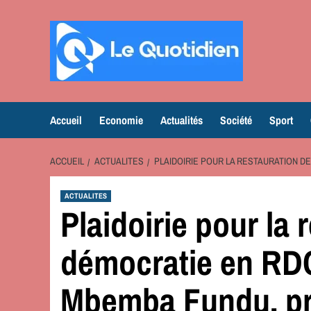
Aller
au
contenu
Accueil
Economie
Actualités
Société
Sport
ACCUEIL
ACTUALITES
PLAIDOIRIE POUR LA RESTAURATION DE
ACTUALITES
Plaidoirie pour la 
démocratie en RDC
Mbemba Fundu, pré