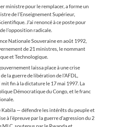
 ministre pour le remplacer, a forme un
tre de l’Enseignement Supérieur,
cientifique. J’ai renoncé à ce poste pour
de l’opposition radicale.
ence Nationale Souveraine en août 1992,
vernement de 21 ministres, le nommant
ique et Technologique.
gouvernement laissa place à une crise
e la guerre de libération de l’AFDL,
mit fin à la dictature le 17 mai 1997. La
blique Démocratique du Congo, et le franc
ionale.
 Kabila — défendre les intérêts du peuple et
se à l’épreuve par la guerre d’agression du 2
le MLC, soutenus par le Rwanda et