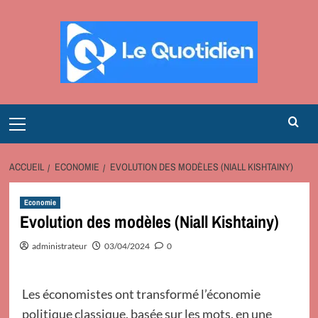
Aller
au
contenu
Primary
Menu
ACCUEIL
ECONOMIE
EVOLUTION DES MODÈLES (NIALL KISHTAINY)
Economie
Evolution des modèles (Niall Kishtainy)
administrateur
03/04/2024
0
Les économistes ont transformé l’économie
politique classique, basée sur les mots, en une