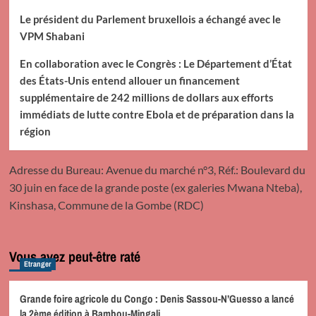
Le président du Parlement bruxellois a échangé avec le
VPM Shabani
En collaboration avec le Congrès : Le Département d’État
des États-Unis entend allouer un financement
supplémentaire de 242 millions de dollars aux efforts
immédiats de lutte contre Ebola et de préparation dans la
région
Adresse du Bureau: Avenue du marché n°3, Réf.: Boulevard du
30 juin en face de la grande poste (ex galeries Mwana Nteba),
Kinshasa, Commune de la Gombe (RDC)
Vous avez peut-être raté
Etranger
Grande foire agricole du Congo : Denis Sassou-N’Guesso a lancé
la 2ème édition à Bambou-Mingali