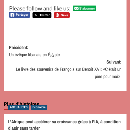
Please follow and like us:
Navigation
Précédent:
Un évêque libanais en Égypte
d’article
Suivant:
Le livre des souvenirs de François sur Benoît XVI: «C’était un
père pour moi»
Plus d'histoires
ACTUALITES
Economie
L’Afrique peut accélérer sa croissance grâce à l’IA, à condition
d’agir sans tarder