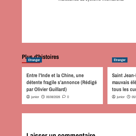
Plus d'histoires
Etranger
Etranger
Entre l’Inde et la Chine, une
Saint Jean-
détente fragile s’annonce (Rédigé
mauvais él
par Olivier Guillard)
tous les cu
05/08/2026
05
junior
0
junior
Laisser un commentaire