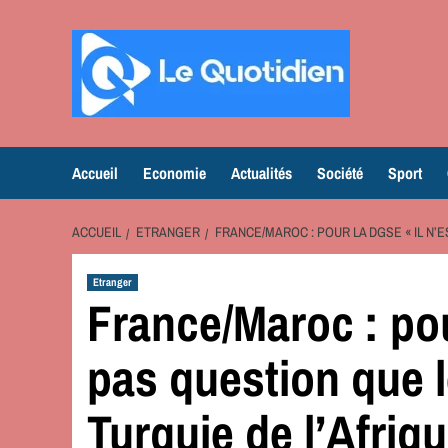
Aller
au
contenu
Accueil
Economie
Actualités
Société
Sport
ACCUEIL
ETRANGER
FRANCE/MAROC : POUR LA DGSE « IL N’
Etranger
France/Maroc : pou
pas question que 
Turquie de l’Afriq