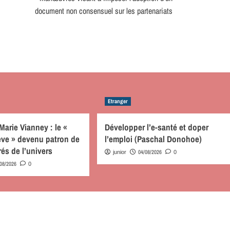
document non consensuel sur les partenariats
Etranger
Marie Vianney : le «
Développer l’e-santé et doper
ève » devenu patron de
l’emploi (Paschal Donohoe)
rés de l’univers
04/08/2026
junior
0
/08/2026
0