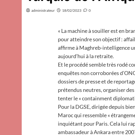
administrateur
18/02/2023
0
« La machine à souiller est en bra
pour atteindre son objectif : affa
affirme à Maghreb-intelligence u
aujourd’hui à la retraite.
Et le procédé semble très rodé c
enquêtes non corroborées d’ONG
dossiers de presse et de reportag
prétendus neutres, organiser des 
tenter le « containment diplomati
Pour la DGSE, dirigée depuis bien
Maroc qui ressemble « étrangemen
inquiétant pour Paris. Cela lui ra
ambassadeur à Ankara entre 2007 