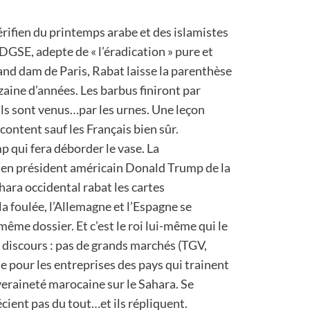
érifien du printemps arabe et des islamistes
DGSE, adepte de « l’éradication » pure et
rand dam de Paris, Rabat laisse la parenthèse
aine d’années. Les barbus finiront par
ls sont venus…par les urnes. Une leçon
content sauf les Français bien sûr.
p qui fera déborder le vase. La
ien président américain Donald Trump de la
ara occidental rabat les cartes
 foulée, l’Allemagne et l’Espagne se
ême dossier. Et c’est le roi lui-même qui le
s discours : pas de grands marchés (TGV,
e pour les entreprises des pays qui trainent
veraineté marocaine sur le Sahara. Se
écient pas du tout…et ils répliquent.