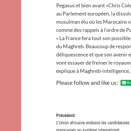
Pegasus et bien avant «Chris Cole
au Parlement européen, la dissolu
musulman élu où les Marocains s
comme des rappels à l’ordre de Pa
« La France fera tout son possible
du Maghreb. Beaucoup de responsa
déliquescence et que son avenir 
vont essayer de freiner le royaum
explique à Maghreb-intelligence,
Please follow and like us:
Navigation
Précédent:
L’Union africaine endosse les candidatures
d’article
marocaines au système international