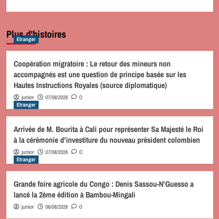
Plus d'histoires
Etranger
Coopération migratoire : Le retour des mineurs non
accompagnés est une question de principe basée sur les
Hautes Instructions Royales (source diplomatique)
07/08/2026
junior
0
Etranger
Arrivée de M. Bourita à Cali pour représenter Sa Majesté le Roi
à la cérémonie d’investiture du nouveau président colombien
07/08/2026
junior
0
Etranger
Grande foire agricole du Congo : Denis Sassou-N’Guesso a
lancé la 2ème édition à Bambou-Mingali
06/08/2026
junior
0