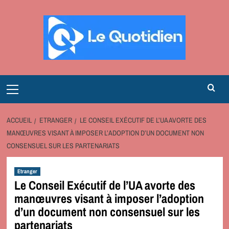
Aller
au
contenu
Primary
Menu
ACCUEIL
ETRANGER
LE CONSEIL EXÉCUTIF DE L’UA AVORTE DES
MANŒUVRES VISANT À IMPOSER L’ADOPTION D’UN DOCUMENT NON
CONSENSUEL SUR LES PARTENARIATS
Etranger
Le Conseil Exécutif de l’UA avorte des
manœuvres visant à imposer l’adoption
d’un document non consensuel sur les
partenariats