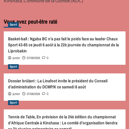
Kinshasa, Commune de la Gombe (RDC)
Vous avez peut-être raté
Sport
Basket-ball : Ngaba BC n’a pas fait le poids face au leader Chaux
Sport 43-85 ce jeudi 6 août à la 22è journée du championnat de la
Liprobakin
07/08/2026
junior
0
Sport
Dossier brûlant : La Linafoot invite le président du Conseil
d’administration du DCMP/K ce samedi 8 août
07/08/2026
junior
0
Sport
Tennis de Table, En prévision de la 24è édition du championnat
d’Afrique Centrale à Kinshasa : Le comité d’organisation tiendra
sa 2è réunion préparatoire ce samedi