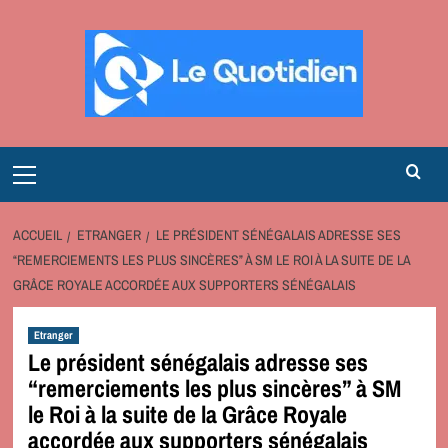
Aller
au
contenu
Primary
Menu
ACCUEIL
ETRANGER
LE PRÉSIDENT SÉNÉGALAIS ADRESSE SES
“REMERCIEMENTS LES PLUS SINCÈRES” À SM LE ROI À LA SUITE DE LA
GRÂCE ROYALE ACCORDÉE AUX SUPPORTERS SÉNÉGALAIS
Etranger
Le président sénégalais adresse ses
“remerciements les plus sincères” à SM
le Roi à la suite de la Grâce Royale
accordée aux supporters sénégalais