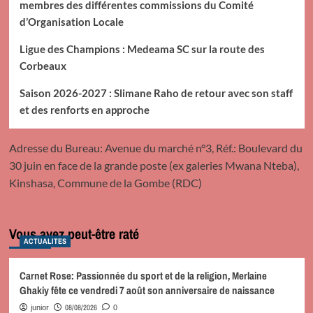
membres des différentes commissions du Comité
d’Organisation Locale
Ligue des Champions : Medeama SC sur la route des
Corbeaux
Saison 2026-2027 : Slimane Raho de retour avec son staff
et des renforts en approche
Adresse du Bureau: Avenue du marché n°3, Réf.: Boulevard du
30 juin en face de la grande poste (ex galeries Mwana Nteba),
Kinshasa, Commune de la Gombe (RDC)
Vous avez peut-être raté
ACTUALITES
Carnet Rose: Passionnée du sport et de la religion, Merlaine
Ghakiy fête ce vendredi 7 août son anniversaire de naissance
08/08/2026
junior
0