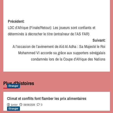
Navigation
Précédent:
LDC d’Afrique (Finale/Retour): Les joueurs sont confiants et
d’article
déterminés à décrocher le titre (entraîneur de l’AS FAR)
Suivant:
A l’occasion de l’avènement de Aïd Al Adha : Sa Majesté le Roi
Mohammed VI accorde sa grâce aux supporters sénégalais
condamnés lors de la Coupe d’Afrique des Nations
Plus d'histoires
Etranger
Climat et conflits font flamber les prix alimentaires
08/08/2026
junior
0
Etranger