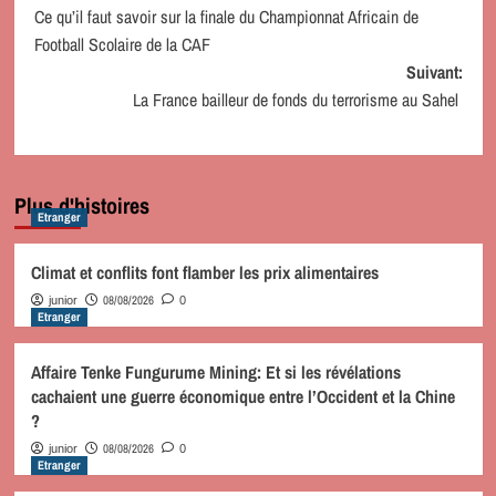
Ce qu’il faut savoir sur la finale du Championnat Africain de
d’article
Football Scolaire de la CAF
Suivant:
La France bailleur de fonds du terrorisme au Sahel
Plus d'histoires
Etranger
Climat et conflits font flamber les prix alimentaires
08/08/2026
junior
0
Etranger
Affaire Tenke Fungurume Mining: Et si les révélations
cachaient une guerre économique entre l’Occident et la Chine
?
08/08/2026
junior
0
Etranger