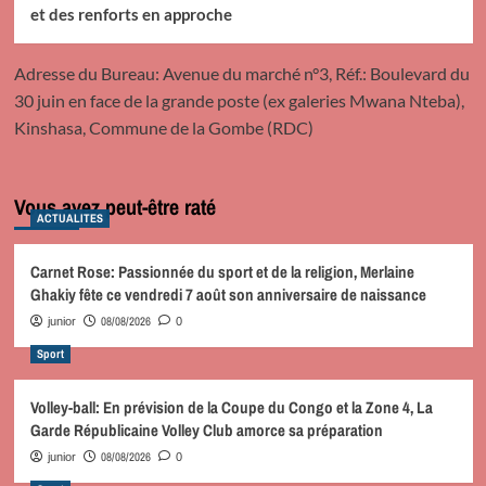
et des renforts en approche
Adresse du Bureau: Avenue du marché n°3, Réf.: Boulevard du
30 juin en face de la grande poste (ex galeries Mwana Nteba),
Kinshasa, Commune de la Gombe (RDC)
Vous avez peut-être raté
ACTUALITES
Carnet Rose: Passionnée du sport et de la religion, Merlaine
Ghakiy fête ce vendredi 7 août son anniversaire de naissance
08/08/2026
junior
0
Sport
Volley-ball: En prévision de la Coupe du Congo et la Zone 4, La
Garde Républicaine Volley Club amorce sa préparation
08/08/2026
junior
0