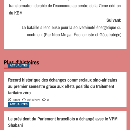
d’article
transformation durable de l’économie au centre de la 7ème édition
du KBM
Suivant:
La bataille silencieuse pour la souveraineté énergétique du
continent (Par Nico Minga, Économiste et Géostratège)
Plus d'histoires
ACTUALITES
Record historique des échanges commerciaux sino-africains
au premier semestre grâce aux effets positifs du traitement
tarifaire zéro
06/08/2026
junior
0
ACTUALITES
Le président du Parlement bruxellois a échangé avec le VPM
Shabani