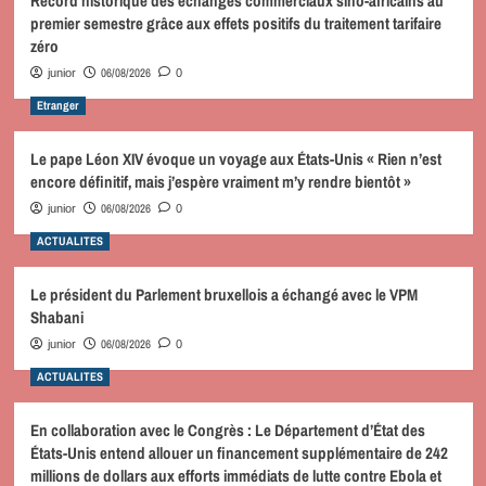
Record historique des échanges commerciaux sino-africains au
premier semestre grâce aux effets positifs du traitement tarifaire
zéro
06/08/2026
junior
0
Etranger
Le pape Léon XIV évoque un voyage aux États-Unis « Rien n’est
encore définitif, mais j’espère vraiment m’y rendre bientôt »
06/08/2026
junior
0
ACTUALITES
Le président du Parlement bruxellois a échangé avec le VPM
Shabani
06/08/2026
junior
0
ACTUALITES
En collaboration avec le Congrès : Le Département d’État des
États-Unis entend allouer un financement supplémentaire de 242
millions de dollars aux efforts immédiats de lutte contre Ebola et