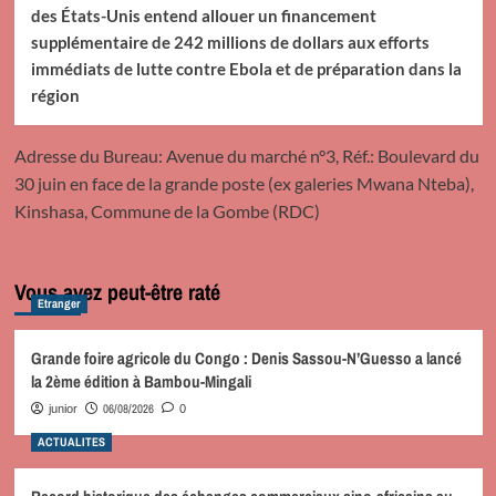
des États-Unis entend allouer un financement
supplémentaire de 242 millions de dollars aux efforts
immédiats de lutte contre Ebola et de préparation dans la
région
Adresse du Bureau: Avenue du marché n°3, Réf.: Boulevard du
30 juin en face de la grande poste (ex galeries Mwana Nteba),
Kinshasa, Commune de la Gombe (RDC)
Vous avez peut-être raté
Etranger
Grande foire agricole du Congo : Denis Sassou-N’Guesso a lancé
la 2ème édition à Bambou-Mingali
06/08/2026
junior
0
ACTUALITES