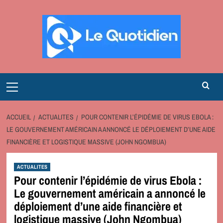
Aller
au
contenu
Primary
Menu
ACCUEIL
ACTUALITES
POUR CONTENIR L’ÉPIDÉMIE DE VIRUS EBOLA :
LE GOUVERNEMENT AMÉRICAIN A ANNONCÉ LE DÉPLOIEMENT D’UNE AIDE
FINANCIÈRE ET LOGISTIQUE MASSIVE (JOHN NGOMBUA)
ACTUALITES
Pour contenir l’épidémie de virus Ebola :
Le gouvernement américain a annoncé le
déploiement d’une aide financière et
logistique massive (John Ngombua)