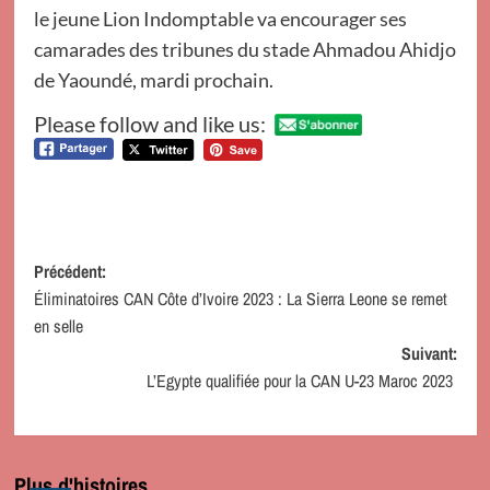
le jeune Lion Indomptable va encourager ses
camarades des tribunes du stade Ahmadou Ahidjo
de Yaoundé, mardi prochain.
Please follow and like us:
Navigation
Précédent:
Éliminatoires CAN Côte d’Ivoire 2023 : La Sierra Leone se remet
d’article
en selle
Suivant:
L’Egypte qualifiée pour la CAN U-23 Maroc 2023
Plus d'histoires