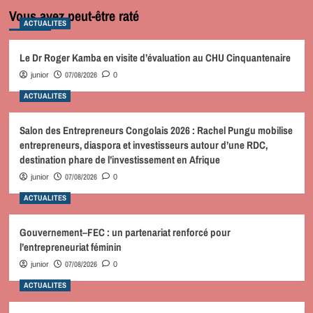
Vous avez peut-être raté
ACTUALITES
Le Dr Roger Kamba en visite d’évaluation au CHU Cinquantenaire
07/08/2026
junior
0
ACTUALITES
Salon des Entrepreneurs Congolais 2026 : Rachel Pungu mobilise
entrepreneurs, diaspora et investisseurs autour d’une RDC,
destination phare de l’investissement en Afrique
07/08/2026
junior
0
ACTUALITES
Gouvernement–FEC : un partenariat renforcé pour
l’entrepreneuriat féminin
07/08/2026
junior
0
ACTUALITES